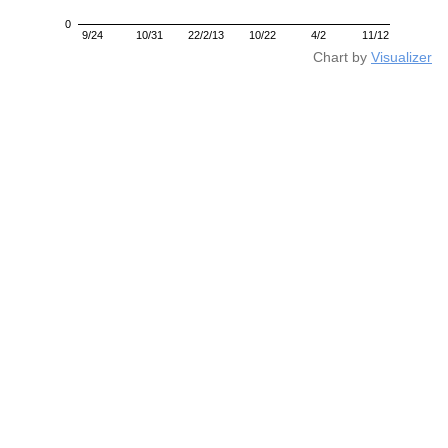
0
9/24
10/31
22/2/13
10/22
4/2
11/12
Chart by
Visualizer