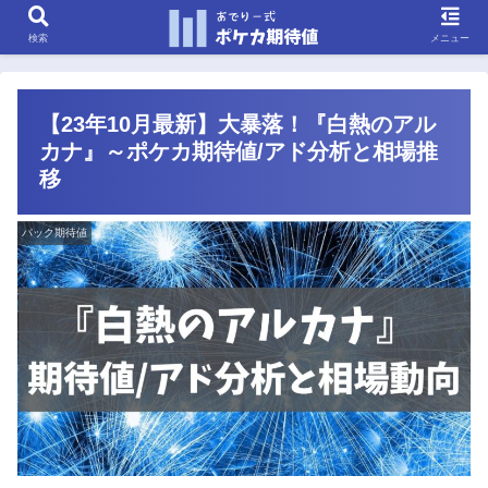
検索
メニュー
【23年10月最新】大暴落！『白熱のアル
カナ』～ポケカ期待値/アド分析と相場推
移
パック期待値