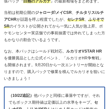
張パック『
白熱のアルカナ
』の最新相場をまとめます。
当初は初期公開の
ジャローダ/メイCSR
、
チルタリス/ルチ
アCHR
が話題を呼ぶ程度でしたが、
セレナSR
、
ふりそで
SR
のイラストが公開されてから一気に人気が急上昇。ポ
ケモンセンター実店舗での事前抽選では外れてしまった方
もかなりの割合でいるようです。
なお、本パックはシールド戦対応。
ルカリオVSTAR HR
を優勝賞品とした公式イベント、「ルカリオHR争奪戦」
も開催されます。9月20日から一次エントリーが開始とな
りますので、購入パックで修業を積んでルカリオを狙いに
いきましょう！
（10/22追記）
他パックと同様に暴落中ですが、それ
でもボックス期待値は定価以上の水準をキープ。
セ