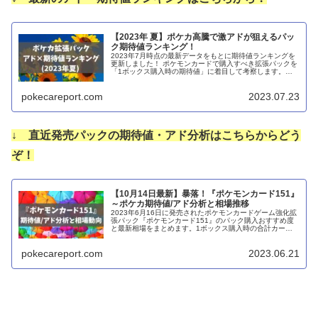
【2023年 夏】ポケカ高騰で激アドが狙えるパッ
ク期待値ランキング！
2023年7月時点の最新データをもとに期待値ランキングを
更新しました！ ポケモンカードで購入すべき拡張パックを
「1ボックス購入時の期待値」に着目して考察します。最
も大きなリターンが狙える拡張パック、すなわち一番「ア
ド」なパックを探っていきたいと思います。おまけとして
pokecareport.com
2023.07.23
各パックのトップレア相場も比較してみました。
↓ 直近発売パックの期待値・アド分析はこちらからどう
ぞ！
【10月14日最新】暴落！『ポケモンカード151』
～ポケカ期待値/アド分析と相場推移
2023年6月16日に発売されたポケモンカードゲーム強化拡
張パック『ポケモンカード151』のパック購入おすすめ度
と最新相場をまとめます。1ボックス購入時の合計カード
価格の期待値を算出することで、ボックス購入時のアドに
ついても考察してみました。
pokecareport.com
2023.06.21